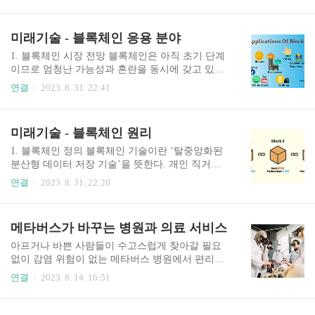
이스, 뇌 기계 인터페이스라고 부른다. 뇌의 뉴런
의 잠재의식 뉴로 마케팅의 본질은 소비자의 잠재
신호를 해독해 의사소통을 가능하게 해주는, 일종
의식에 대한 과학적 탐구이다. 즉 소비자 구매 행동
의 번역기 역할을 하는 기술이다. 뇌에서 정보를 추
미래기술 - 블록체인 응용 분야
의 상당 부분은 자신도 모르게 내재하여 있는 잠재
출 해석하고 이를 활용해 컴퓨터, 로봇팔, 휠체어
의식에 ..
등 외부 장치를 제어하는 데 활용된다. 최근에는
1. 블록체인 시장 전망 블록체인은 아직 초기 단계
‘뇌 임플란트’라고 칭하기도 하는데 좀 더 직관적
이므로 엄청난 가능성과 혼란을 동시에 갖고 있고
으로 이해되는 용어다. 2. 구분 뇌의 정보를 읽는
제도화, 규제화 될 부분이 많다. Customer Market In
연결
2023. 8. 31. 22:41
방법은 크게 침습적 방식과 비침습적 방식 두 가지
sight에서 조사한 2021년 기준 블록체인 기술의 시
로 분류한다. 두피를 절개하여 전극이나 칩을 삽입
장 규모는 48억 달러(한화 약 6조 원)다. 블록체인
하는 방식(침습적 방식)보다는 외과 수술 필요 없
기술의 시장 규모는 연평균 63%씩 증가해 2030년
미래기술 - 블록체인 원리
이 머리에 장치를 부착해 뇌파를 읽는 방식(비침습
에는 무려 690억 달러(한화 96조 원)에 이를 것으로
적 ..
예상된다 2. 현재 블록체인을 활용하는 상위 10개
1. 블록체인 정의 블록체인 기술이란 ‘탈중앙화된
응용 분야 1) 비트코인 정부나 중앙은행, 금융회사
분산형 데이터 저장 기술’을 뜻한다. 개인 직거래(P
의 개입 없이 온라인상에서 개인과 개인이 직접 돈
2P) 네트워크상의 모든 참여자가 거래 내용을 열람
연결
2023. 8. 31. 22:20
을 주고받을 수 있도록 암호화된 가상자산. 누구나
할 수 있도록 투명하게 기록하고, 여러 대의 컴퓨터
열람할 수 있는 장부에 거래 내역을 투명하게 기록
에 이를 복제하여 분산하여 저장한다. 거래가 발생
하며, 비트코인을 사용하는 여러 컴퓨터가 10분에
할 때마다 모든 사용자가 정보를 공유하기 때문에
메타버스가 바꾸는 병원과 의료 서비스
한 번씩 이 기록을 검증하여 ..
개별 사용자가 임의로 기록을 변경하거나 위조할
수 없는 구조로 되어 있다. 1979년부터 제시되었던
아프거나 바쁜 사람들이 수고스럽게 찾아갈 필요
분산 네트워크, 암호 기술, 전자 서명 등의 기능이
없이 감염 위험이 없는 메타버스 병원에서 편리하
발전하고 융합해 현재의 블록체인 형태로 나타난
게 정보를 얻고 진료를 볼 수 있으면 어떨까? 이에
연결
2023. 8. 14. 16:51
것이다. 디지털 세상에서도 누구든 자신의 생명•자
대한 답으로 떠오르는 긍정적인 기대감이 바로 메
유•재산에 대한 불가침의 권리를 보장받아야 하며
타버스 병원이 만들어지는 이유다. 증강현실(AR),
이름 분산 합의 알고리즘 등의 기술로 구현한다는
가상현실(VR), 확장 현실(XR), 디지털트윈, 인공지