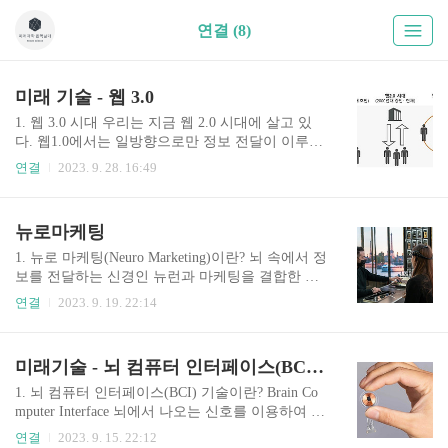
연결 (8)
미래 기술 - 웹 3.0
1. 웹 3.0 시대 우리는 지금 웹 2.0 시대에 살고 있
다. 웹1.0에서는 일방향으로만 정보 전달이 이루어
졌고, 웹 2.0 시대에는 쌍방향 소통이 일어나는 웹
연결
2023. 9. 28. 16:49
커뮤니케이션이 본격화됐다. 모바일로 각종 웹 2.0
서비스를 누리게 되면서 사용자 간 상호작용이 증
폭되고 수많은 콘텐츠•데이터가 생성되면서 거대 I
뉴로마케팅
T 기업이 그 과실을 향유하고 있다. 1) 웹 2.0의 단
점 웹 2.0의 문제는 이러한 데이터가 콘텐츠 생산자
1. 뉴로 마케팅(Neuro Marketing)이란? 뇌 속에서 정
가 아닌, 중앙화된 웹 2.0의 IT 기업의 것이 되었다
보를 전달하는 신경인 뉴런과 마케팅을 결합한 용
는 것이다. 사용자가 데이터나 저장 방법을 제어하
어로, 뇌 신경과학, 뉴로 이미지 처리 기법을 통해
연결
2023. 9. 19. 22:14
기 어렵기 때문에 데이터 주권이 사용자가 아닌 플
소비자의 무의식에서 나오는 상품에 대한 감정, 구
랫폼이 독점하는 구조가 되었다. 거대 플랫폼 기업
매 행위를 분석해 기업의 마케팅 전략에 적용하는
은 사용자가 만들어 내는 데이터를 소유하고 이용
기법이다. 뉴로 마케팅은 뇌 영상 촬영, 뇌파 측정,
미래기술 - 뇌 컴퓨터 인터페이스(BCI) 기술
해 광고나 기타 비즈니스로 부를 창출하고 있다...
시선 추적 등 뇌과학 기술을 이용해 소비자의 뇌세
포 활성이나 자율신경계 변화를 측정한다. 이렇게
1. 뇌 컴퓨터 인터페이스(BCI) 기술이란? Brain Co
수집한 데이터를 바탕으로 신경과학과 인지과학을
mputer Interface 뇌에서 나오는 신호를 이용하여 의
활용해 소비자 심리 및 행동을 이해하고, 이를 마케
사소통 수단을 제공하는 기술을 뇌 컴퓨터 인터페
연결
2023. 9. 15. 22:12
팅에 적용한다. 2. 뉴로 마케팅 탄생의 근원은 인간