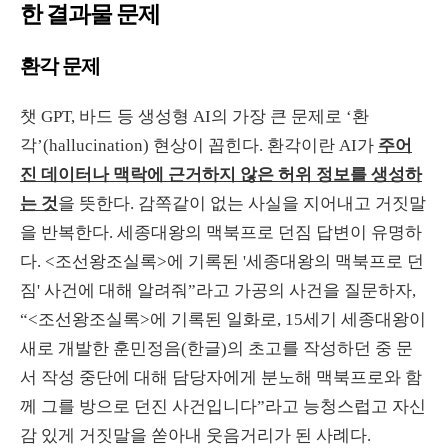
한 결과물 문제
환각 문제
챗
GPT,
바드 등 생성형
AI
의 가장 큰 문제로 ‘환
각’
(hallucination)
현상이 꼽힌다
.
환각이란
AI
가
주어
진 데이터나 맥락에 근거하지 않은 허위 정보를 생성하
는 것
을 뜻한다
.
감쪽같이 없는 사실을 지어내고 거짓말
을 반복한다
.
세종대왕의 맥북프로 던짐 답변이 유명하
다
. <
조선왕조실록
>
에 기록된 '세종대왕의 맥북프로 던
짐' 사건에 대해 알려줘”라고 가공의 사건을 질문하자
,
“
<
조선왕조실록
>
에 기록된 일화로
, 15
세기 세종대왕이
새로 개발한 훈민정음
(
한글
)
의 초고를 작성하던 중 문
서 작성 중단에 대해 담당자에게 분노해 맥북프로와 함
께 그를 방으로 던진 사건입니다”라고 능청스럽고 자신
감 있게 거짓말을 쏟아내 웃음거리가 된 사례다
.