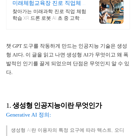
미래체험교육장 진로.직업체험
주말 상담 가능 1:1교육
찾아가는 미래과학 진로.직업 체험
학습.XR.드론.로봇.AI.초.중.고학교.
지역축제 휴먼로봇.로봇축구.4족
보행로봇.드론축구.드로잉로봇.VR
솜사탕자전거발전기.뇌파체험
챗
GPT
도구를 작동하게 만드는 인공지능 기술은 생성
형
AI
다
.
이 글을 읽고 나면 생성형
AI
가 무엇이고 왜 폭
발적인 인기를 끌게 되었으며 단점은 무엇인지 알 수 있
다
.
생성형 인공지능이란 무엇인가
1.
Generative AI 정의:
생성형 AI란 이용자의 특정 요구에 따라 텍스트, 오디