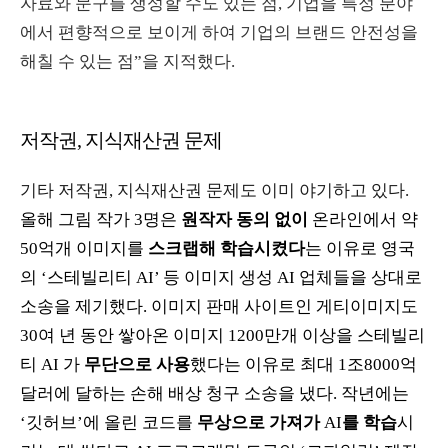
자료와 문구를 생성할 수도 있는 점
,
기업을 특정 분야
에서 편향적으로 보이게 하여 기업의 브랜드 안전성을
해칠 수 있는 점”을 지적했다
.
저작권, 지식재산권 문제
기타
저작권
,
지식재산권
문제도
이미
야기하고
있다
.
올해 그림 작가
3
명은
원작자 동의 없이
온라인에서 약
50
억개 이미지를
스크랩해 학습시켰다
는 이유로 영국
의
‘
스테빌리티
AI’
등 이미지 생성
AI
업체들을 상대로
소송을 제기했다
.
이미지 판매 사이트인 게티이미지도
30
여 년 동안 쌓아온 이미지
1200
만개 이상을 스테빌리
티
AI
가
무단으로 사용
했다는 이유로 최대
1
조
8000
억
달러에 달하는 손해 배상 청구 소송을 냈다
.
작년에는
‘
깃허브
’
에 올린 코드를
무상으로 가져가
AI
를 학습
시