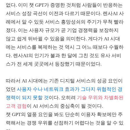
없다
.
이미 챗
GPT
가 증명한 것처럼 사람들이 반응하는
서비스 성장 곡선이 이전과 다르기 때문이다
.
렌사
AI
사
례에서 알 수 있듯 서비스 흥망성쇠의 주기가 무척 빨라
졌다
.
이는 사용자 규모가 곧 기업 경쟁력을 보장하지
않고 쉽게 뒤바뀔 수 있음을 의미한다
.
게다가
AI
시대
에는 서비스를 복제하는 것 역시 그 어느 때보다 수월하
다
.
렌사
AI
의 인기가 불과 한 달에 그친 것도 유사 서비
스가 전 세계 곳곳에서 등장했기 때문이었다
.
따라서
AI
시대에는 기존 디지털 서비스의 성공 요인이
었던
사용자 수나 네트워크 효과가 그다지 위협적인 경
쟁력이 되지 못할 것
이다
.
오히려
기술 우위와 차별화된
고객 경험
이
AI
서비스의 중심축이 될 것이다
.
챗
GPT
의 열풍 요인을 봐도 단순히 이용자 확보에만 주
력해서는 경쟁 우위를 선점하기 어렵다는 것을 알 수 있