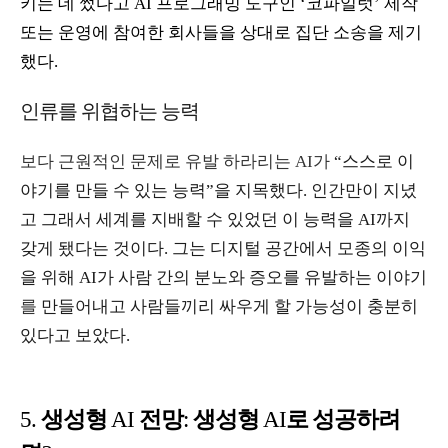
키는 데 썼다고
AI
프로그래밍 도구인
‘
코파일럿
’
제작
또는 운영에 참여한 회사들을 상대로 집단 소송을 제기
했다
.
인류를 위협하는 능력
보다 근원적인 문제로 유발 하라리는
AI
가
“
스스로
이
야기를
만들
수
있는
능력
”
을
지목했다
.
인간만이
지녔
고
그래서
세계를
지배할
수
있었던
이
능력을
AI
까지
갖게
됐다는
것이다
.
그는
디지털
공간에서
모종의
이익
을
위해
AI
가
사람
간의
분노와
증오를
유발하는
이야기
를
만들어내고
사람들끼리
싸우게
할
가능성이
충분히
있다고
보았다
.
생성형
전망
생성형
로 성공하려
5.
AI
:
AI