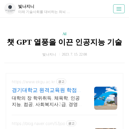
빛나지니
미래 기술사회를 대비하는 좌뇌 채우는 정보
AI
챗 GPT 열풍을 이끈 인공지능 기술
빛나지니
2023. 7. 15. 22:08
https://www.ekgu.ac.kr
광고
경기대학교 원격교육원 학점은
행제 100%온라인수업
대학의 장 학위취득, 체육학, 인공
지능, 컴공, 사회복지사2급, 경영
학, 관광경영 , 기사 산업기사 응시
자격 완성! 대학원 진학! 편입학점
취득
https://blog.naver.com/53joo
광고