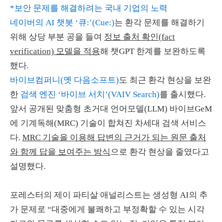
*보안 문제를 해결하려는 국내 기업의 노력
네이버의 AI 챗봇 ‘큐:’(Cue:)
는 환각 문제를 해결하기
위해 상당 부분 공을 들여
정보 출처 확인
(fact
verification)
모델을 적용
해 챗
GPT
한계를 보완하도록
했다
.
바이브컴퍼니(옛 다음소프트)
도 최근 환각 현상을 보완
한
검색 엔진 ‘바이브 서치’(VAIV Search)
를 출시했다
.
앞서 공개된 맞춤형 초거대 언어모델
(LLM)
바이브
GeM
에 기계독해
(MRC)
기술이 합쳐진 차세대 검색 서비스
다
.
MRC
기술을 이용해 답변의 근거가 되는 원문 출처
와 함께 답을 보여주는 방식
으로 환각 현상을 줄였다고
설명했다
.
포레스터의 제이 파티살 애널리스트는 생성형
AI
의 추
가 문제로 “대중에게 불쾌하고 부정확할 수 있는 시각