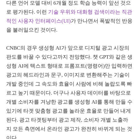
다른 언어 모델 대비
6
개월 정도 학습 능력이 앞선 것으
로 평가된다
.
이런
기술 우위와 대화형 검색이라는 직관
적인 사용자 인터페이스(UI)
가 만나면서 폭발적인 반응
을 불러일으킨 것이다
.
CNBC
의 경우 생성형
AI
가 앞으로 디지털 광고 시장의
판도를 바꿀 수 있다고까지 전망했다
.
챗
GPT
와 같은 생
성형
AI
에 텍스트 형태로 프롬프트
(
명령어
)
만 입력하면
광고의 헤드라인과 문구
,
이미지로 변환해주는 기술이
개발 중인데 그 속도와 효율이 사람에 비해 놀랍도록 빠
르고 높기 때문이다
.
더구나 사용자 데이터를 바탕으로
개별 소비자를 겨냥한 광고를 생성형
AI
를 통해 만들 수
있기에 타겟 맞춤형 광고를 놀라운 효율로 만들어 내게
된다
.
광고 타겟팅부터 광고 제작
,
소비자 개별 노출까
지 모든 측면에서 온라인 광고가 완전히 바뀌게 되는 것
이다
.