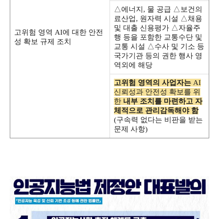
△에너지, 물 공급 △보건의
료산업, 원자력 시설 △채용
및 대출 신용평가 △자율주
고위험 영역 AI에 대한 안전
행 등을 포함한 교통수단 및
성 확보 규제 조치
교통 시설 △수사 및 기소 등
국가기관 등의 권한 행사 영
역외에 해당
고위험 영역의 사업자는
AI
신뢰성과 안전성 확보를 위
한
내부 조치를 마련하고 자
체적으로 관리감독해야 함
(구속력 없다는 비판을 받는
문제 사항)