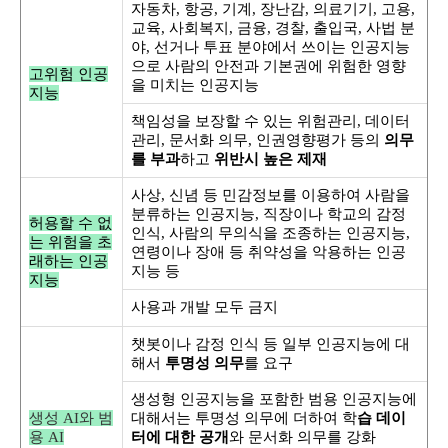
자동차, 항공, 기계, 장난감, 의료기기, 고용,
교육, 사회복지, 금융, 경찰, 출입국, 사법 분
야, 선거나 투표 분야에서 쓰이는
인공지능
으로
사람의 안전과 기본권에 위험한 영향
고위험 인공
을 미치는
인공지능
지능
책임성을 보장할 수 있는 위험관리, 데이터
관리, 문서화 의무, 인권영향평가 등의
의무
를 부과
하고
위반시 높은 제재
사상, 신념 등 민감정보를 이용하여 사람을
분류하는 인공지능, 직장이나 학교의 감정
허용할 수 없
인식, 사람의 무의식을 조종하는 인공지능,
는 위험을 초
연령이나 장애 등 취약성을 악용하는 인공
래하는 인공
지능 등
지능
사용과 개발 모두 금지
챗봇이나 감정 인식 등 일부 인공지능에 대
해서
투명성 의무
를 요구
생성형 인공지능을 포함한 범용 인공지능에
생성 AI와 범
대해서는 투명성 의무에 더하여 학
습 데이
용 AI
터에 대한 공개
와 문서화 의무를 강화