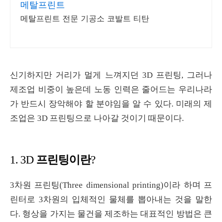
메탈프린트
메탈프린트 전문 기공소 코발트 티탄
신기하지만 거리가 멀게 느껴지던
3D
프린팅
,
그러나
제조업 비중이 높은데 노동 인력은 줄어드는 우리나라
가 반드시 장악해야 할 분야임을 알 수 있다
.
미래의 제
조업은
3D
프린팅으로 나아갈 것이기 때문이다
.
프린팅이란
1. 3D
?
3
차원 프린팅
(Three dimensional
printing)
이라 하며 프
린터로
3
차원의 입체적인 물체를 뽑아내는 것을 말한
다
.
형상을 가지는 물건을 제조하는 대표적인 방법은 큰