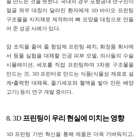
을 만드는 것을 뜻한다
.
국내의 경우 포항공대 연구진이
얼굴 좌우 대칭이 달라진 환자에게
3D
바이오 프린팅
구조물을 지지체로 제작하여 뼈 모양을 대칭으로 만들
어 준 성공 사례가 있다
.
암 조직을 줄여 줄 항암제 프린팅 패치
,
화장품 회사에
서 동물 실험을 대체할 인공 피부 모델
,
의사들의 수술
시뮬레이션
,
세포를 직접 프린팅하여
3
차원 구조물을
만드는 것
, 3D
프린터로 만드는 식품
(
식물성 재료로 설
계
•
출력한 대체육
,
줄기세포와 혈액을 쌓아 만든 배양
고기
)
등이 연구 개발 중이다
.
프린팅이 우리 현실에 미치는 영향
8. 3D
3D
프린팅 기반 혁신을 통해 제품은 더욱 가벼워지고
,