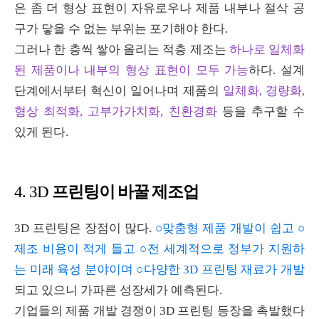
은 좀 더 형상 표현이 자유로우나 제품 내부나 절삭 공
구가 닿을 수 없는 부위는 포기해야 한다
.
그러나 한 층씩 쌓아 올리는 적층 제조는
하나로 일체화
된 제품이나 내부의 형상 표현이 모두 가능
하다
.
설계
단계에서부터 혁신이 일어나며 제품의
일체화, 경량화,
형상 최적화, 고부가가치화, 친환경화
등을 추구할 수
있게 된다
.
프린팅이 바꿀 제조업
4. 3D
3D
프린팅은 장점이 많다
.
○맞춤형 제품 개발이 쉽고 ○
제조 비용이 적게 들고 ○전 세계적으로 정부가 지원하
는 미래 육성 분야이며 ○다양한 3D 프린팅 재료가 개발
되고 있으니 가파른 성장세가 예측된다
.
기업들의 제품 개발 경쟁이
3D
프린팅 등장을 촉발했다