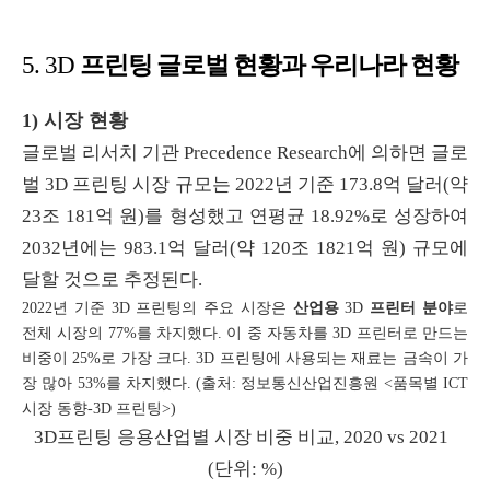
프린팅 글로벌 현황과 우리나라 현황
5. 3D
1) 시장 현황
글로벌 리서치 기관
Precedence Research
에 의하면 글로
벌
3D
프린팅 시장 규모는
2022
년 기준
173.8
억 달러
(
약
23
조
181
억 원
)
를 형성했고 연평균
18.92%
로 성장하여
2032
년에는
983.1
억 달러
(
약
120
조
1821
억 원
)
규모에
달할 것으로 추정된다
.
2022
년 기준
3D
프린팅의 주요 시장은
산업용
3D
프린터 분야
로
전체 시장의
77%
를 차지했다
.
이 중 자동차를
3D
프린터로 만드는
비중이
25%
로 가장 크다
. 3D
프린팅에 사용되는 재료는 금속이 가
장 많아
53%
를 차지했다
. (
출처
:
정보통신산업진흥원
<
품목별
ICT
시장 동향
-3D
프린팅
>)
3D
프린팅 응용산업별 시장 비중 비교
, 2020 vs 2021
(
단위
: %)