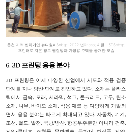
춘천 지역 벤처기업 뉴디원이&nbsp; 2022 년&nbsp; 4 월 , .3D&nbsp;
프린터로 지은 황토 찜질방과 가정용 주택을 공개한 모습
프린팅 응용 분야
6. 3D
3D
프린팅은 이제 다양한 산업에서 시도와 적용 검증
단계를 지나 양산 단계로 진입하고 있다
.
소재는 플라스
틱에서 금속
,
모래
,
세라믹
,
석고
,
콘크리트
,
고무
,
탄소
소재
,
나무
,
바이오 소재
,
식용 재료 등 다양하게 개발되
면서 응용 분야는 빠르게 확대되고 있다
.
자동차
,
기계
,
조선
,
철도
,
발전
,
국방
/
방산
,
항공우주뿐만 아니라 건축
,
게임
•
콘텐츠
,
조형물
,
문화예술
,
문화재
,
화장품
,
제약
,