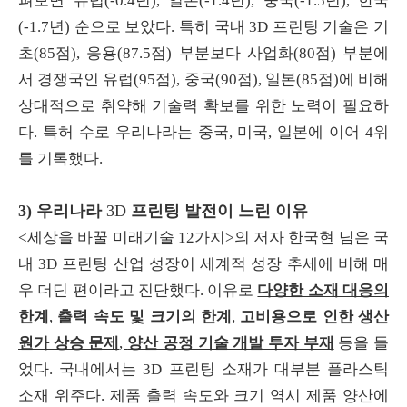
펴보면 유럽
(-0.4
년
),
일본
(-1.4
년
),
중국
(-1.5
년
),
한국
(-1.7
년
)
순으로 보았다
.
특히 국내
3D
프린팅 기술은 기
초
(85
점
),
응용
(87.5
점
)
부분보다 사업화
(80
점
)
부분에
서 경쟁국인 유럽
(95
점
),
중국
(90
점
),
일본
(85
점
)
에 비해
상대적으로 취약해 기술력 확보를 위한 노력이 필요하
다
.
특허 수로 우리나라는 중국
,
미국
,
일본에 이어
4
위
를 기록했다
.
3) 우리나라
3D
프린팅 발전이 느린 이유
<
세상을 바꿀 미래기술
12
가지
>
의 저자 한국현 님은 국
내
3D
프린팅 산업 성장이 세계적 성장 추세에 비해 매
우 더딘 편이라고 진단했다
.
이유로
다양한 소재 대응의
한계
,
출력 속도 및 크기의 한계
,
고비용으로 인한 생산
원가 상승 문제
,
양산 공정 기술 개발 투자 부재
등을 들
었다
.
국내에서는
3D
프린팅 소재가 대부분 플라스틱
소재 위주다
.
제품 출력 속도와 크기 역시 제품 양산에